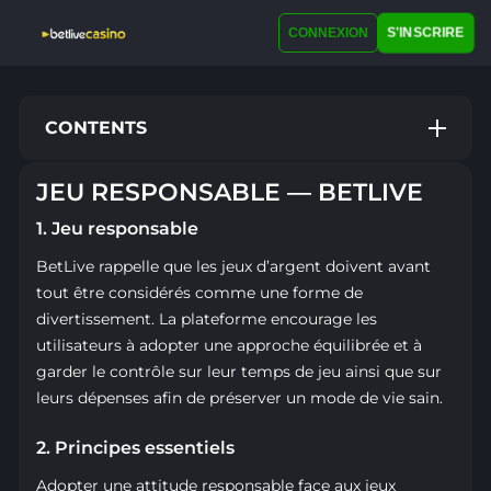
S'INSCRIRE
CONNEXION
CONTENTS
JEU RESPONSABLE — BETLIVE
1. Jeu responsable
1. Jeu responsable
BetLive rappelle que les jeux d’argent doivent avant
2. Principes essentiels
tout être considérés comme une forme de
3. Indices d’un comportement à risque
divertissement. La plateforme encourage les
utilisateurs à adopter une approche équilibrée et à
4. Outils de gestion disponibles
garder le contrôle sur leur temps de jeu ainsi que sur
leurs dépenses afin de préserver un mode de vie sain.
5. Option d’auto-exclusion
6. Protection des mineurs
2. Principes essentiels
Adopter une attitude responsable face aux jeux
7. Bonnes pratiques