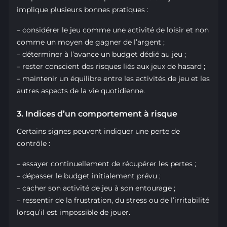
implique plusieurs bonnes pratiques :
8. Aide et accompagnement
– considérer le jeu comme une activité de loisir et non
comme un moyen de gagner de l’argent ;
– déterminer à l’avance un budget dédié au jeu ;
– rester conscient des risques liés aux jeux de hasard ;
– maintenir un équilibre entre les activités de jeu et les
autres aspects de la vie quotidienne.
3. Indices d’un comportement à risque
Certains signes peuvent indiquer une perte de
contrôle :
– essayer continuellement de récupérer les pertes ;
– dépasser le budget initialement prévu ;
– cacher son activité de jeu à son entourage ;
– ressentir de la frustration, du stress ou de l’irritabilité
lorsqu’il est impossible de jouer.